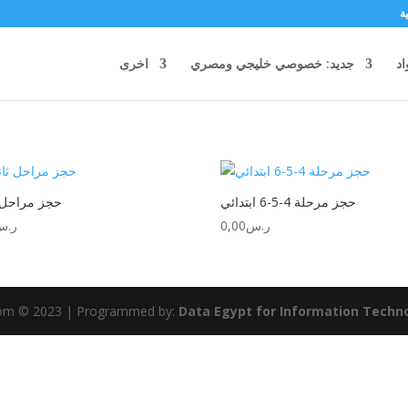
ة
اد
جديد: خصوصي خليجي ومصري
اخرى
حجز مرحلة 4-5-6 ابتدائي
حجز مراحل 
ر.س
0,00
ر.س
com © 2023 | Programmed by:
Data Egypt for Information Techn