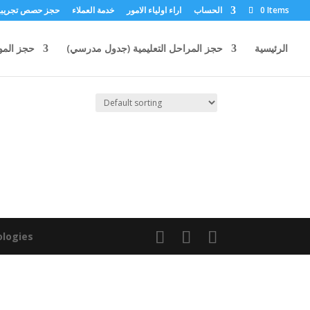
0 Items
الحساب
اراء اولياء الامور
خدمة العملاء
حجز حصص تجريبي
الرئيسية
حجز المراحل التعليمية (جدول مدرسي)
حجز المو
ologies